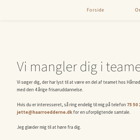
Forside
O
Vi mangler dig i team
Vi søger dig, der har lyst til at være en del af teamet hos Hår
med den 4 årige frisøruddannelse.
Hvis du er interesseret, så ring endelig til mig på telefon
75 50 
jette@haarroedderne.dk
for en uforpligtende samtale.
​Jeg glæder mig til at høre fra dig.