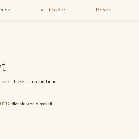
m os
Vi tilbyder
Priser
et
rødderne. Du skal være uddannet
27 22
eller skriv en e-mail til