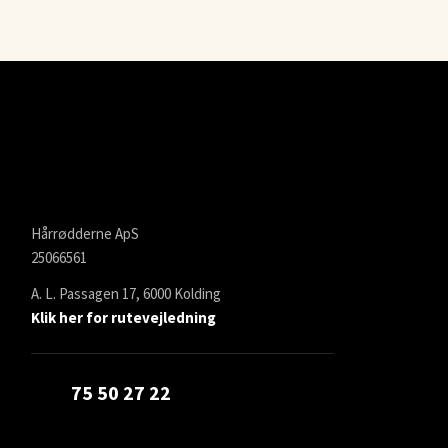
Hårrødderne ApS
25066561
A. L. Passagen 17, 6000 Kolding
Klik her for rutevejledning
​75 50 27 22